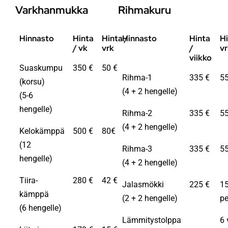
Varkhanmukka
Rihmakuru
Hinnasto
Hinta
Hinta /
Hinnasto
Hinta
Hi
/ vk
vrk
/
vr
viikko
Suaskumpu
350 €
50 €
Rihma-1
335 €
55
(korsu)
(4 + 2 hengelle)
(5-6
hengelle)
Rihma-2
335 €
55
(4 + 2 hengelle)
Kelokämppä
500 €
80€
(12
Rihma-3
335 €
55
hengelle)
(4 + 2 hengelle)
Tiira-
280 €
42 €
Jalasmökki
225 €
15
kämppä
(2 + 2 hengelle)
pe
(6 hengelle)
Lämmitystolppa
6 