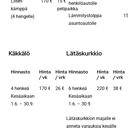
Liiteri-
170 €
15 €
henkilöautolle
kämppä
petipaikka
Lämmitystolppa
15
(4 hengelle)
asuntoautolle
Käkkälö
Lätäskurkkio
Hinnasto
Hinta
Hinta
Hinnasto
Hinta
Hinta
/ vk
/ vrk
/ vk
/ vrk
4 henkeä
170 €
26 €
6 henkeä
220 €
38 €
Kesäaikaan
Kesäaikaan
1.6. – 30.9.
1.6. – 30.9.
Lätäskurkkion majalle ei
anneta varauksia kesälle