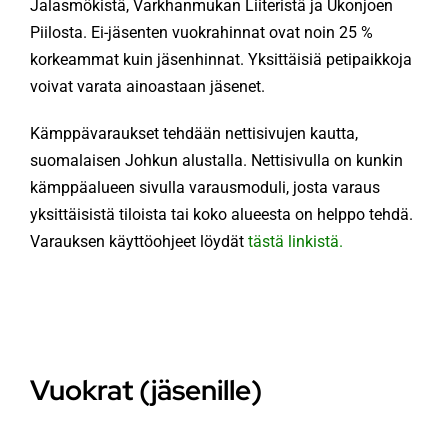
Jalasmökistä, Varkhanmukan Liiteristä ja Ukonjoen
Piilosta. Ei-jäsenten vuokrahinnat ovat noin 25 %
KÄMPÄT
korkeammat kuin jäsenhinnat. Yksittäisiä petipaikkoja
voivat varata ainoastaan jäsenet.
OTA YHTEYTTÄ
Kämppävaraukset tehdään nettisivujen kautta,
suomalaisen Johkun alustalla. Nettisivulla on kunkin
ENG
kämppäalueen sivulla varausmoduli, josta varaus
yksittäisistä tiloista tai koko alueesta on helppo tehdä.
Varauksen käyttöohjeet löydät
tästä linkistä.
SVE
Vuokrat (jäsenille)