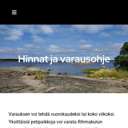
Skip
to
Toggle
content
Navigation
ETUSIVU
LIITY JÄSENEKSI
Hinnat ja varausohje
MEISTÄ
AJANKOHTAISTA
TOIMINTA
Varauksen voi tehdä vuorokaudeksi tai koko viikoksi.
Yksittäisiä petipaikkoja voi varata Rihmakurun
RETKEILIJÄ-LEHTI