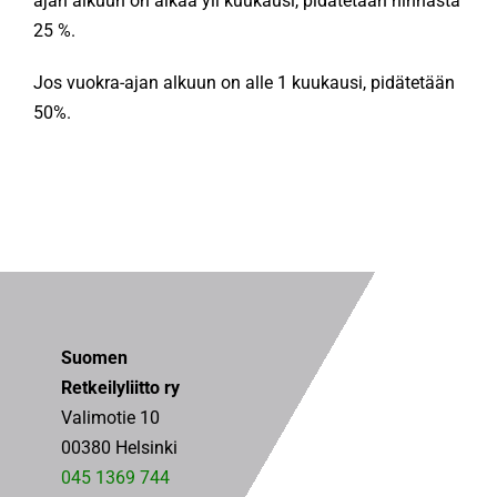
ajan alkuun on aikaa yli kuukausi, pidätetään hinnasta
25 %.
Jos vuokra-ajan alkuun on alle 1 kuukausi, pidätetään
50%.
Suomen
Retkeilyliitto ry
Valimotie 10
00380 Helsinki
045 1369 744