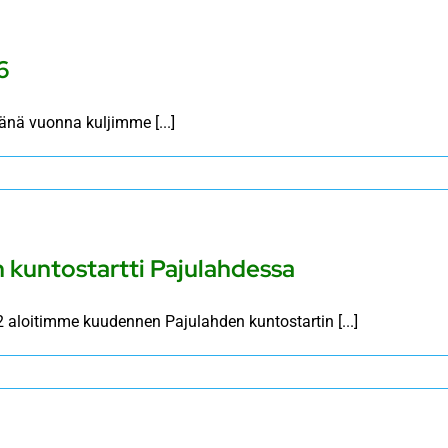
6
tänä vuonna kuljimme [...]
 kuntostartti Pajulahdessa
 aloitimme kuudennen Pajulahden kuntostartin [...]