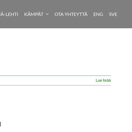
JÄ-LEHTI
KÄMPÄT
OTA YHTEYTTÄ
ENG
SVE
Lue lisää
]