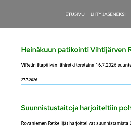
Skip
to
ETUSIVU
LIITY JÄSENEKSI
content
Heinäkuun patikointi Vihtijärven 
ViRetin iltapäivän lähiretki torstaina 16.7.2026 suuntau
27.7.2026
Suunnistustaitoja harjoiteltiin poh
Rovaniemen Retkeilijät harjoittelivat suunnistamista 