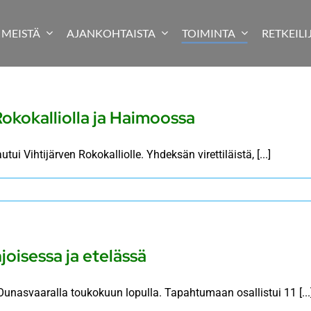
MEISTÄ
AJANKOHTAISTA
TOIMINTA
RETKEILI
Rokokalliolla ja Haimoossa
tui Vihtijärven Rokokalliolle. Yhdeksän virettiläistä, [...]
joisessa ja etelässä
Ounasvaaralla toukokuun lopulla. Tapahtumaan osallistui 11 [...