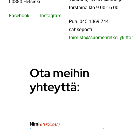
00380 Helsinki
torstaina klo 9.00-16.00
Facebook
Instagram
KÄMPÄT
Puh. 045 1369 744,
sähköposti
OTA YHTEYTTÄ
toimisto@suomenretkeilyliitto.
ENG
Ota meihin
SVE
yhteyttä:
Nimi
(Pakollinen)