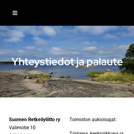
Skip
to
Toggle
content
Navigation
ETUSIVU
LIITY JÄSENEKSI
Yhteystiedot ja palaute
MEISTÄ
AJANKOHTAISTA
TOIMINTA
Suomen Retkeilyliitto ry
Toimiston aukioloajat:
Valimotie 10
RETKEILIJÄ-LEHTI
Tiistaina, keskiviikkona ja