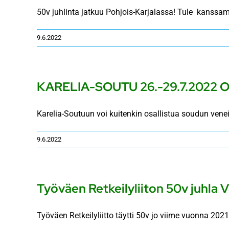
50v juhlinta jatkuu Pohjois-Karjalassa! Tule kanss
9.6.2022
KARELIA-SOUTU 26.-29.7.202
Karelia-Soutuun voi kuitenkin osallistua soudun veneisii
9.6.2022
Työväen Retkeilyliiton 50v juhla V
Työväen Retkeilyliitto täytti 50v jo viime vuonna 2021,