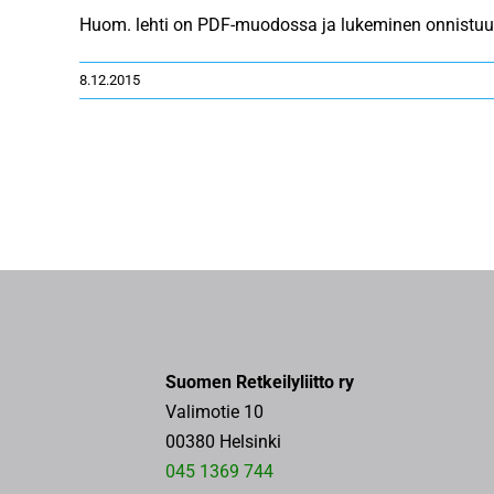
Huom. lehti on PDF-muodossa ja lukeminen onnistuu 
8.12.2015
Suomen Retkeilyliitto ry
Valimotie 10
00380 Helsinki
045 1369 744