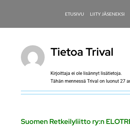
Skip
to
ETUSIVU
LIITY JÄSENEKSI
content
Tietoa
Trival
Kirjoittaja ei ole lisännyt lisätietoja.
Tähän mennessä Trival on luonut 27 art
Suomen Retkeilyliitto ry:n ELOTR