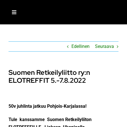
Skip
to
Toggle
content
Navigation
ETUSIVU
Edellinen
Seuraava
LIITY JÄSENEKSI
MEISTÄ
Suomen Retkeilyliitto ry:n
ELOTREFFIT 5.-7.8.2022
AJANKOHTAISTA
TOIMINTA
50v juhlinta jatkuu Pohjois-Karjalassa!
Tule kanssamme Suomen Retkeilyliiton
RETKEILIJÄ-LEHTI