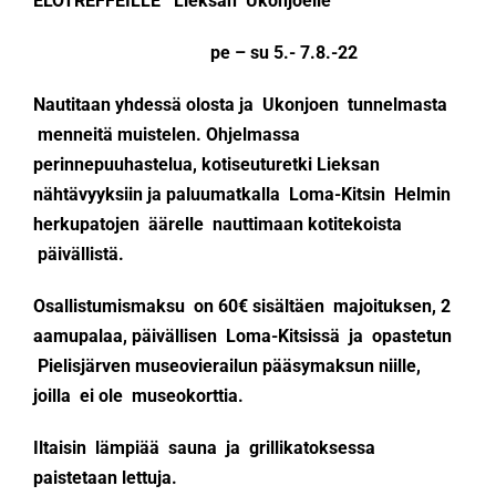
ELOTREFFEILLE Lieksan Ukonjoelle
pe – su
5.- 7.8.-22
KÄMPÄT
Nautitaan yhdessä olosta ja Ukonjoen tunnelmasta
OTA YHTEYTTÄ
menneitä muistelen. Ohjelmassa
perinnepuuhastelua, kotiseuturetki Lieksan
nähtävyyksiin ja paluumatkalla Loma-Kitsin Helmin
ENG
herkupatojen äärelle nauttimaan kotitekoista
päivällistä.
SVE
Osallistumismaksu on 60€ sisältäen majoituksen, 2
aamupalaa, päivällisen Loma-Kitsissä ja opastetun
Pielisjärven museovierailun pääsymaksun niille,
joilla ei ole museokorttia.
Iltaisin lämpiää sauna ja grillikatoksessa
paistetaan lettuja.