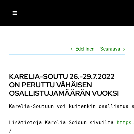
Skip
to
Toggle
content
Navigation
ETUSIVU
Edellinen
Seuraava
LIITY JÄSENEKSI
MEISTÄ
KARELIA-SOUTU 26.-29.7.2022
ON PERUTTU VÄHÄISEN
AJANKOHTAISTA
OSALLISTUJAMÄÄRÄN VUOKSI
Karelia-Soutuun voi kuitenkin osallistua s
TOIMINTA
Lisätietoja Karelia-Soidun sivuilta 
https
RETKEILIJÄ-LEHTI
/
