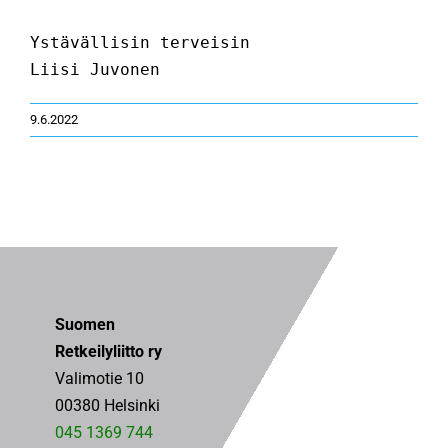
Ystävällisin terveisin

KÄMPÄT
Liisi Juvonen
OTA YHTEYTTÄ
9.6.2022
ENG
SVE
Suomen
Retkeilyliitto ry
Valimotie 10
00380 Helsinki
045 1369 744