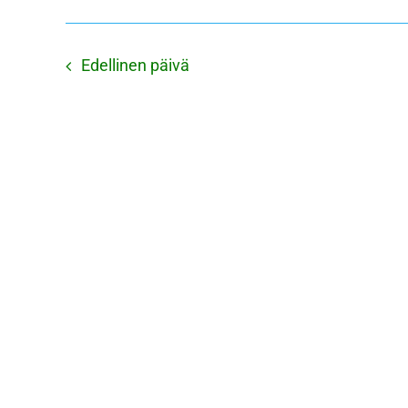
Näkymät
navigointi
Edellinen päivä