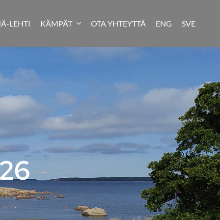
JÄ-LEHTI
KÄMPÄT
OTA YHTEYTTÄ
ENG
SVE
026