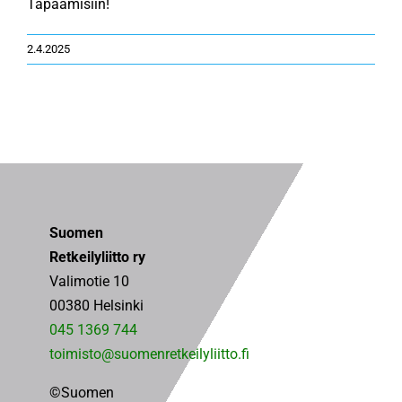
Tapaamisiin!
2.4.2025
Suomen
Retkeilyliitto ry
Valimotie 10
00380 Helsinki
045 1369 744
toimisto@suomenretkeilyliitto.fi
©Suomen