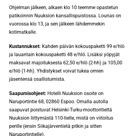
Ohjelman jälkeen, alkaen klo 10 teemme opastetun
patikoinnin Nuuksion kansallispuistossa. Lounas on
vuorossa klo 13, ja sen jälkeen lähdemmekin
kotimatkalle.
Kustannukset:
Kahden päivän kokouspaketti 99 e/hlö
ja lauantain kokouspaketti 48 e/hlö. Lisäksi yöpyjät
maksavat majoituksesta 62,50 e/hlö (2-hh) ja 105,00
e/hlö (1-hh). Yhdistykset voivat tukea omien
jäsentensä osallistumista.
Saapumisohjeet:
Hotelli Nuuksion osoite on
Naruportintie 68, 02860 Espoo. Omalla autolla
saapuvat poistuvat Helsinki-Turku-moottoritieltä
Nuuksion liittymästä 110-tielle, mistä on viitoitus
perille (ensin Siikajärventietä pitkin ja sitten
Naruportintielle).