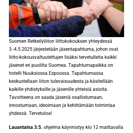
KÄMPÄT
OTA YHTEYTTÄ
Suomen Retkeilyliiton liittokokouksen yhteydessä
3.-4.5.2025 järjestetään jäsentapahtuma, johon ovat
ENG
liitto-kokousvaltuutettujen lisäksi tervetulleita kaikki
jäsenet eri puolilta Suomea. Tapahtumapaikka on
hotelli Nuuksiossa Espoossa. Tapahtumassa
SVE
keskustellaan liiton tulevaisuudesta ja käsitellään
kaikille yhdistyksille ja jäsenille yhteisiä asioita.
Tavoitteena on saada jäseniä osallistumaan,
innostumaan, ideoimaan ja kehittämään toimintaa
yhdessä. Tervetuloa!
Lauantaina 3.5.
ohjelma käynnistyy klo 12 maittavalla