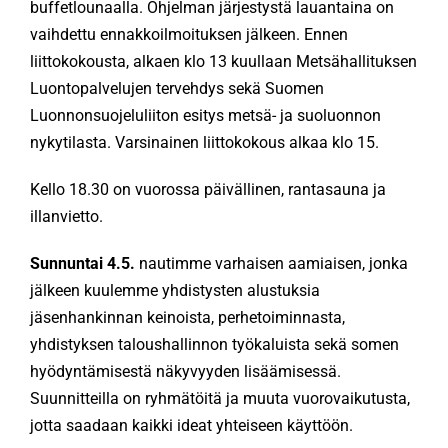
buffetlounaalla. Ohjelman järjestystä lauantaina on
vaihdettu ennakkoilmoituksen jälkeen. Ennen
liittokokousta, alkaen klo 13 kuullaan Metsähallituksen
Luontopalvelujen tervehdys sekä Suomen
Luonnonsuojeluliiton esitys metsä- ja suoluonnon
nykytilasta. Varsinainen liittokokous alkaa klo 15.
Kello 18.30 on vuorossa päivällinen, rantasauna ja
illanvietto.
Sunnuntai 4.5.
nautimme varhaisen aamiaisen, jonka
jälkeen kuulemme yhdistysten alustuksia
jäsenhankinnan keinoista, perhetoiminnasta,
yhdistyksen taloushallinnon työkaluista sekä somen
hyödyntämisestä näkyvyyden lisäämisessä.
Suunnitteilla on ryhmätöitä ja muuta vuorovaikutusta,
jotta saadaan kaikki ideat yhteiseen käyttöön.