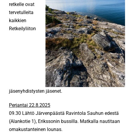
retkelle ovat
tervetulleita
KÄMPÄT
kaikkien
Retkeilyliiton
OTA YHTEYTTÄ
ENG
SVE
jäsenyhdistysten jäsenet.
Perjantai 22.8.2025
09.30 Lähtö Järvenpäästä Ravintola Sauhun edestä
(Alankotie 1), Erikssonin bussilla. Matkalla nautitaan
omakustanteinen lounas.