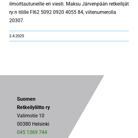
ilmoittautuneille eri viesti. Maksu Järvenpään retkeilijät
ry:n tilille FI62 5092 0920 4055 84, viitenumerolla
20307.
2.4.2025
Suomen
Retkeilyliitto ry
Valimotie 10
00380 Helsinki
045 1369 744