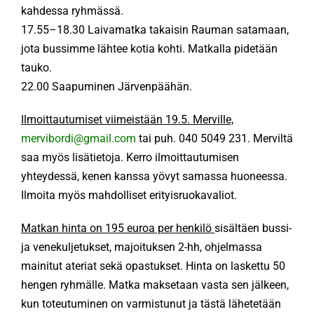
kahdessa ryhmässä.
17.55–18.30 Laivamatka takaisin Rauman satamaan,
jota bussimme lähtee kotia kohti. Matkalla pidetään
tauko.
22.00 Saapuminen Järvenpäähän.
Ilmoittautumiset viimeistään 19.5. Merville,
mervibordi@gmail.com
tai puh. 040 5049 231. Merviltä
saa myös lisätietoja. Kerro ilmoittautumisen
yhteydessä, kenen kanssa yövyt samassa huoneessa.
Ilmoita myös mahdolliset erityisruokavaliot.
Matkan hinta on 195 euroa per henkilö
sisältäen bussi-
ja venekuljetukset, majoituksen 2-hh, ohjelmassa
mainitut ateriat sekä opastukset. Hinta on laskettu 50
hengen ryhmälle. Matka maksetaan vasta sen jälkeen,
kun toteutuminen on varmistunut ja tästä lähetetään