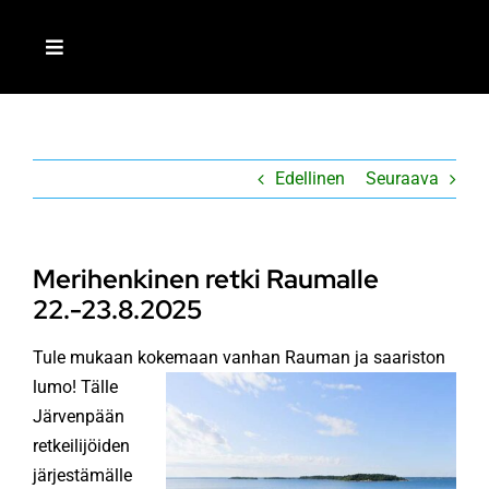
Skip
to
Toggle
content
Navigation
ETUSIVU
Edellinen
Seuraava
LIITY JÄSENEKSI
MEISTÄ
Merihenkinen retki Raumalle
22.-23.8.2025
AJANKOHTAISTA
Tule mukaan kokemaan vanhan Rauman ja saariston
lumo!
Tälle
TOIMINTA
Järvenpään
retkeilijöiden
RETKEILIJÄ-LEHTI
järjestämälle