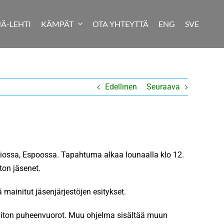
JÄ-LEHTI
KÄMPÄT
OTA YHTEYTTÄ
ENG
SVE
Edellinen
Seuraava
siossa, Espoossa. Tapahtuma alkaa lounaalla klo 12.
ton jäsenet.
mainitut jäsenjärjestöjen esitykset.
iiton puheenvuorot. Muu ohjelma sisältää muun