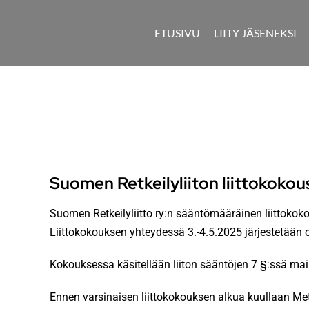
Skip
to
ETUSIVU
LIITY JÄSENEKSI
content
Suomen Retkeilyliiton liittokokou
Suomen Retkeilyliitto ry:n sääntömääräinen liittokok
Liittokokouksen yhteydessä 3.-4.5.2025 järjestetään o
Kokouksessa käsitellään liiton sääntöjen 7 §:ssä main
Ennen varsinaisen liittokokouksen alkua kuullaan M