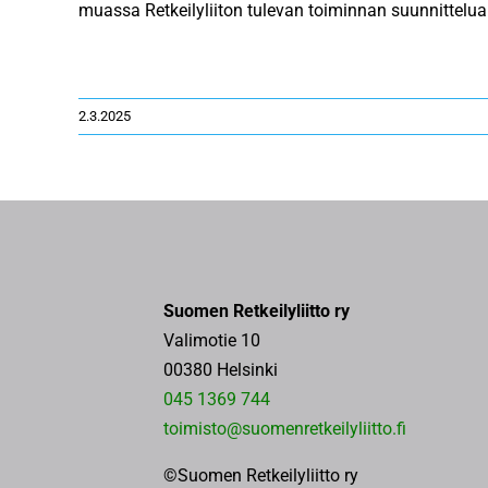
muassa Retkeilyliiton tulevan toiminnan suunnittelua
2.3.2025
Suomen Retkeilyliitto ry
Valimotie 10
00380 Helsinki
045 1369 744
toimisto@suomenretkeilyliitto.fi
©Suomen Retkeilyliitto ry