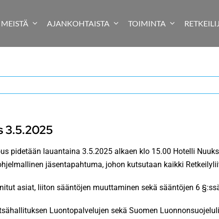
MEISTÄ
AJANKOHTAISTA
TOIMINTA
RETKEILI
s 3.5.2025
ous pidetään lauantaina 3.5.2025 alkaen klo 15.00 Hotelli Nuuk
hjelmallinen jäsentapahtuma, johon kutsutaan kaikki Retkeilylii
itut asiat, liiton sääntöjen muuttaminen sekä sääntöjen 6 §:ssä 
etsähallituksen Luontopalvelujen sekä Suomen Luonnonsuojelul