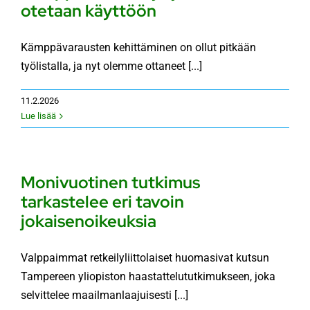
otetaan käyttöön
KÄMPÄT
Kämppävarausten kehittäminen on ollut pitkään
työlistalla, ja nyt olemme ottaneet [...]
OTA YHTEYTTÄ
11.2.2026
Lue lisää
ENG
SVE
Monivuotinen tutkimus
tarkastelee eri tavoin
jokaisenoikeuksia
Valppaimmat retkeilyliittolaiset huomasivat kutsun
Tampereen yliopiston haastattelututkimukseen, joka
selvittelee maailmanlaajuisesti [...]