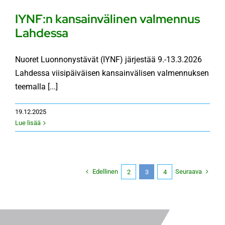
IYNF:n kansainvälinen valmennus
Lahdessa
Nuoret Luonnonystävät (IYNF) järjestää 9.-13.3.2026
Lahdessa viisipäiväisen kansainvälisen valmennuksen
teemalla [...]
19.12.2025
Lue lisää
Edellinen
Seuraava
2
3
4