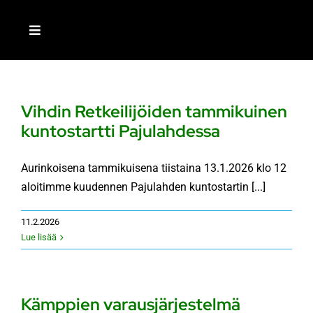
Skip
to
Toggle
content
Navigation
ETUSIVU
Vihdin Retkeilijöiden tammikuinen
LIITY JÄSENEKSI
kuntostartti Pajulahdessa
MEISTÄ
Aurinkoisena tammikuisena tiistaina 13.1.2026 klo 12
aloitimme kuudennen Pajulahden kuntostartin [...]
AJANKOHTAISTA
11.2.2026
Lue lisää
TOIMINTA
Kämppien varausjärjestelmä
RETKEILIJÄ-LEHTI