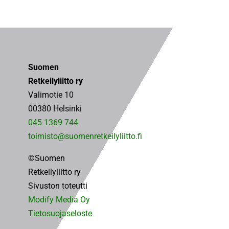
Suomen
Retkeilyliitto ry
Valimotie 10
00380 Helsinki
045 1369 744
toimisto@suomenretkeilyliitto.fi
©Suomen
Retkeilyliitto ry
Sivuston toteutti
Modify Media Oy
Tietosuojaseloste