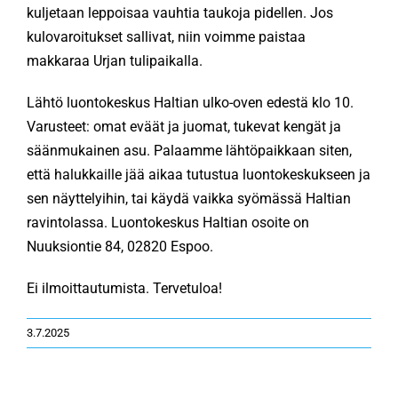
kuljetaan leppoisaa vauhtia taukoja pidellen. Jos
kulovaroitukset sallivat, niin voimme paistaa
KÄMPÄT
makkaraa Urjan tulipaikalla.
Lähtö luontokeskus Haltian ulko-oven edestä klo 10.
OTA YHTEYTTÄ
Varusteet: omat eväät ja juomat, tukevat kengät ja
säänmukainen asu. Palaamme lähtöpaikkaan siten,
ENG
että halukkaille jää aikaa tutustua luontokeskukseen ja
sen näyttelyihin, tai käydä vaikka syömässä Haltian
ravintolassa. Luontokeskus Haltian osoite on
SVE
Nuuksiontie 84, 02820 Espoo.
Ei ilmoittautumista. Tervetuloa!
3.7.2025