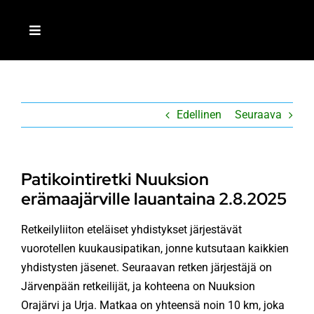
Skip
to
Toggle
content
Navigation
ETUSIVU
Edellinen
Seuraava
LIITY JÄSENEKSI
MEISTÄ
Patikointiretki Nuuksion
erämaajärville lauantaina 2.8.2025
AJANKOHTAISTA
Retkeilyliiton eteläiset yhdistykset järjestävät
vuorotellen kuukausipatikan, jonne kutsutaan kaikkien
TOIMINTA
yhdistysten jäsenet. Seuraavan retken järjestäjä on
Järvenpään retkeilijät, ja kohteena on Nuuksion
RETKEILIJÄ-LEHTI
Orajärvi ja Urja. Matkaa on yhteensä noin 10 km, joka