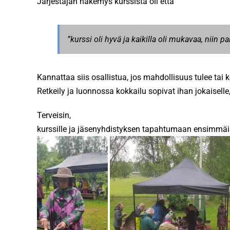
Järjestäjän näkemys kurssista oli että
”kurssi oli hyvä ja kaikilla oli mukavaa, niin pa
Kannattaa siis osallistua, jos mahdollisuus tulee tai 
Retkeily ja luonnossa kokkailu sopivat ihan jokaiselle
Terveisin,
kurssille ja jäsenyhdistyksen tapahtumaan ensimmäis