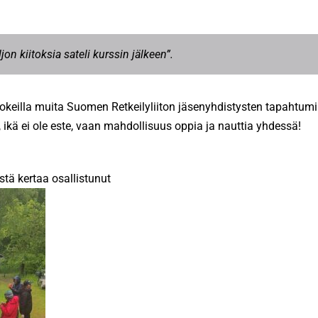
ljon kiitoksia sateli kurssin jälkeen”.
kokeilla muita Suomen Retkeilyliiton jäsenyhdistysten tapahtumia
, ikä ei ole este, vaan mahdollisuus oppia ja nauttia yhdessä!
tä kertaa osallistunut