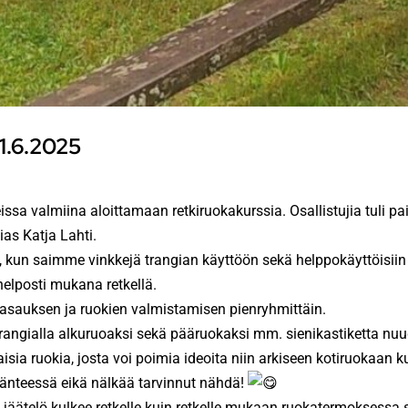
1.6.2025
a valmiina aloittamaan retkiruokakurssia. Osallistujia tuli pai
lias Katja Lahti.
, kun saimme vinkkejä trangian käyttöön sekä helppokäyttöisiin
 helposti mukana retkellä.
kasauksen ja ruokien valmistamisen pienryhmittäin.
ngialla alkuruoaksi sekä pääruokaksi mm. sienikastiketta nuudel
ia ruokia, josta voi poimia ideoita niin arkiseen kotiruokaan kui
käänteessä eikä nälkää tarvinnut nähdä!
lä jäätelö kulkee retkelle kuin retkelle mukaan ruokatermoksessa