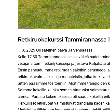
Retkiruokakurssi Tammirannassa 1
11.6.2025 Oli sateinen päivä Järvenpäässä.
Kello 17.30 Tammirannassa seisoi väkeä sadetamineiss
vetäjänä toimi retkeilykursseja järjestävä Katjakatti a
Ensin paneuduimme retkiruoan saloihin perustiedolla
retkiruokavalmisteisiin ja mausteisiin, jotka kulkevat
Sitten pääsimme tositoimiin. Aloitimme trangioiden 
Saimme kokeilla kuinka somen hittiruoka valmistuu tra
carnea. Parasta kokemuksessa oli saada kokeilla erilais
Herkulliset retkiruoat valmistuivat trangialla käden 
Myöskään jälkiruoan laadusta ei tarvinnut tinkiä, sil