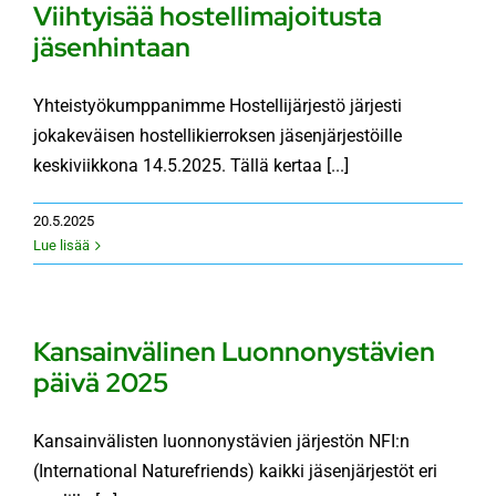
Viihtyisää hostellimajoitusta
jäsenhintaan
KÄMPÄT
Yhteistyökumppanimme Hostellijärjestö järjesti
OTA YHTEYTTÄ
jokakeväisen hostellikierroksen jäsenjärjestöille
keskiviikkona 14.5.2025. Tällä kertaa [...]
ENG
20.5.2025
Lue lisää
SVE
Kansainvälinen Luonnonystävien
päivä 2025
Kansainvälisten luonnonystävien järjestön NFI:n
(International Naturefriends) kaikki jäsenjärjestöt eri