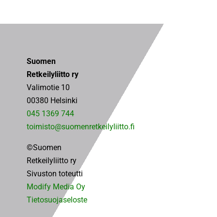
Suomen
Retkeilyliitto ry
Valimotie 10
00380 Helsinki
045 1369 744
toimisto@suomenretkeilyliitto.fi
©Suomen
Retkeilyliitto ry
Sivuston toteutti
Modify Media Oy
Tietosuojaseloste