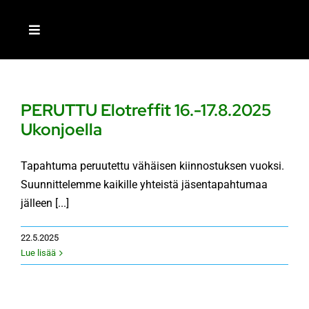
Skip
to
Toggle
content
Navigation
ETUSIVU
PERUTTU Elotreffit 16.-17.8.2025
LIITY JÄSENEKSI
Ukonjoella
MEISTÄ
Tapahtuma peruutettu vähäisen kiinnostuksen vuoksi.
Suunnittelemme kaikille yhteistä jäsentapahtumaa
jälleen [...]
AJANKOHTAISTA
22.5.2025
Lue lisää
TOIMINTA
RETKEILIJÄ-LEHTI