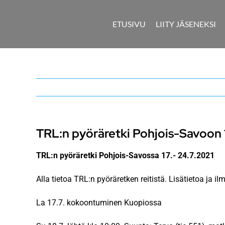
Skip
to
ETUSIVU
LIITY JÄSENEKSI
content
TRL:n pyöräretki Pohjois-Savoon 1
TRL:n pyöräretki Pohjois-Savossa 17.- 24.7.2021
Alla tietoa TRL:n pyöräretken reitistä. Lisätietoa j
La 17.7. kokoontuminen Kuopiossa