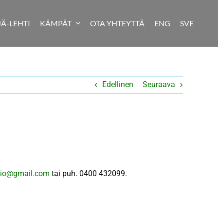
JÄ-LEHTI
KÄMPÄT
OTA YHTEYTTÄ
ENG
SVE
Edellinen
Seuraava
mio@gmail.com
tai puh. 0400 432099.