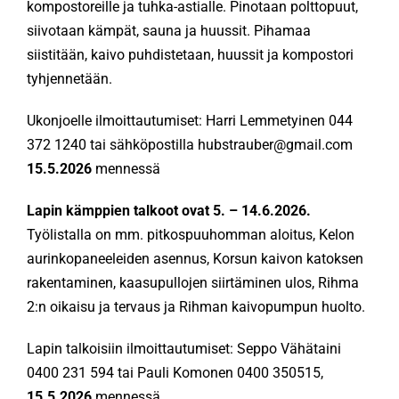
kompostoreille ja tuhka-astialle. Pinotaan polttopuut,
siivotaan kämpät, sauna ja huussit. Pihamaa
KÄMPÄT
siistitään, kaivo puhdistetaan, huussit ja kompostori
tyhjennetään.
OTA YHTEYTTÄ
Ukonjoelle ilmoittautumiset: Harri Lemmetyinen 044
372 1240 tai sähköpostilla hubstrauber@gmail.com
ENG
15.5.2026
mennessä
Lapin kämppien talkoot ovat 5. – 14.6.2026.
SVE
Työlistalla on mm. pitkospuuhomman aloitus, Kelon
aurinkopaneeleiden asennus, Korsun kaivon katoksen
rakentaminen, kaasupullojen siirtäminen ulos, Rihma
2:n oikaisu ja tervaus ja Rihman kaivopumpun huolto.
Lapin talkoisiin ilmoittautumiset: Seppo Vähätaini
0400 231 594 tai Pauli Komonen 0400 350515,
15.5.2026
mennessä.