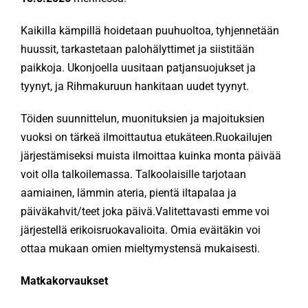
Kaikilla kämpillä hoidetaan puuhuoltoa, tyhjennetään
huussit, tarkastetaan palohälyttimet ja siistitään
paikkoja. Ukonjoella uusitaan patjansuojukset ja
tyynyt, ja Rihmakuruun hankitaan uudet tyynyt.
Töiden suunnittelun, muonituksien ja majoituksien
vuoksi on tärkeä ilmoittautua etukäteen.Ruokailujen
järjestämiseksi muista ilmoittaa kuinka monta päivää
voit olla talkoilemassa. Talkoolaisille tarjotaan
aamiainen, lämmin ateria, pientä iltapalaa ja
päiväkahvit/teet joka päivä.Valitettavasti emme voi
järjestellä erikoisruokavalioita. Omia eväitäkin voi
ottaa mukaan omien mieltymystensä mukaisesti.
Matkakorvaukset