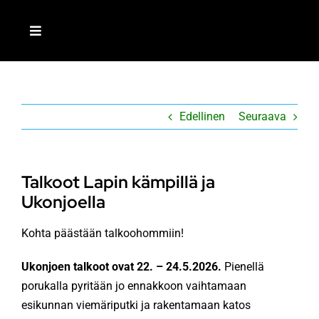
Skip
to
Toggle
content
Navigation
ETUSIVU
Edellinen
Seuraava
LIITY JÄSENEKSI
MEISTÄ
Talkoot Lapin kämpillä ja
Ukonjoella
AJANKOHTAISTA
Kohta päästään talkoohommiin!
TOIMINTA
Ukonjoen talkoot ovat 22. – 24.5.2026.
Pienellä
porukalla pyritään jo ennakkoon vaihtamaan
esikunnan viemäriputki ja rakentamaan katos
RETKEILIJÄ-LEHTI