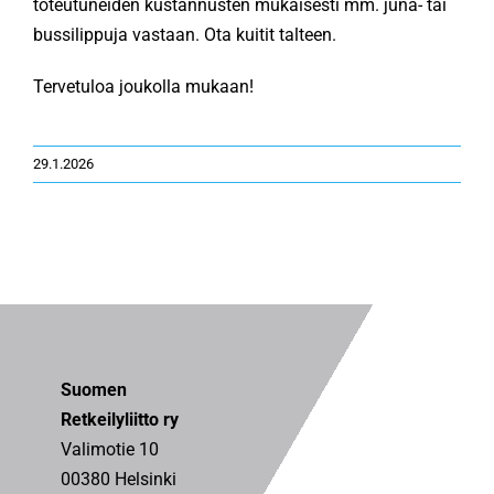
toteutuneiden kustannusten mukaisesti mm. juna- tai
bussilippuja vastaan. Ota kuitit talteen.
Tervetuloa joukolla mukaan!
29.1.2026
Suomen
Retkeilyliitto ry
Valimotie 10
00380 Helsinki