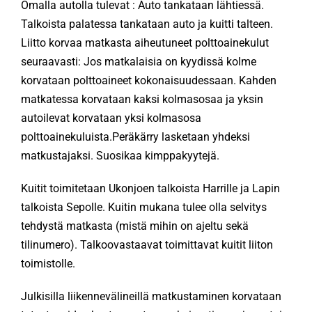
Omalla autolla tulevat : Auto tankataan lähtiessä.
Talkoista palatessa tankataan auto ja kuitti talteen.
Liitto korvaa matkasta aiheutuneet polttoainekulut
seuraavasti: Jos matkalaisia on kyydissä kolme
korvataan polttoaineet kokonaisuudessaan. Kahden
matkatessa korvataan kaksi kolmasosaa ja yksin
autoilevat korvataan yksi kolmasosa
polttoainekuluista.Peräkärry lasketaan yhdeksi
matkustajaksi. Suosikaa kimppakyytejä.
Kuitit toimitetaan Ukonjoen talkoista Harrille ja Lapin
talkoista Sepolle. Kuitin mukana tulee olla selvitys
tehdystä matkasta (mistä mihin on ajeltu sekä
tilinumero). Talkoovastaavat toimittavat kuitit liiton
toimistolle.
Julkisilla liikennevälineillä matkustaminen korvataan