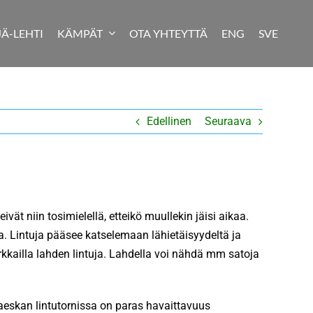
JÄ-LEHTI
KÄMPÄT
OTA YHTEYTTÄ
ENG
SVE
Edellinen
Seuraava
 niin tosimielellä, etteikö muullekin jäisi aikaa.
. Lintuja pääsee katselemaan lähietäisyydeltä ja
kkailla lahden lintuja. Lahdella voi nähdä mm satoja
eskan lintutornissa on paras havaittavuus