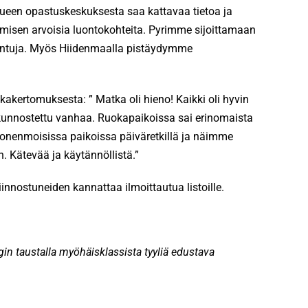
lueen opastuskeskuksesta saa kattavaa tietoa ja
ymisen arvoisia luontokohteita. Pyrimme sijoittamaan
ilintuja. Myös Hiidenmaalla pistäydymme
akertomuksesta: ” Matka oli hieno! Kaikki oli hyvin
ja kunnostettu vanhaa. Ruokapaikoissa sai erinomaista
monenmoisissa paikoissa päiväretkillä ja näimme
n. Kätevää ja käytännöllistä.”
innostuneiden kannattaa ilmoittautua listoille.
gin taustalla myöhäisklassista tyyliä edustava