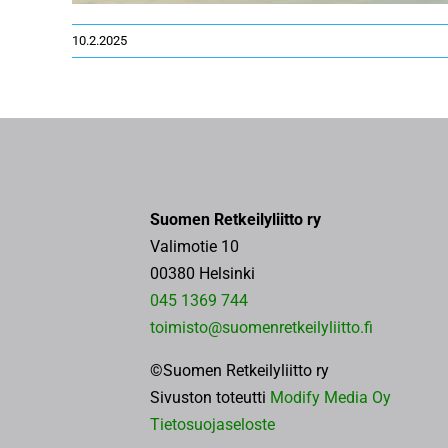
10.2.2025
Suomen Retkeilyliitto ry
Valimotie 10
00380 Helsinki
045 1369 744
toimisto@suomenretkeilyliitto.fi
©Suomen Retkeilyliitto ry
Sivuston toteutti
Modify Media Oy
Tietosuojaseloste