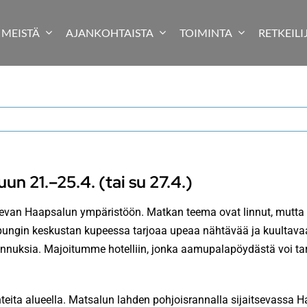
MEISTÄ
AJANKOHTAISTA
TOIMINTA
RETKEILI
n 21.–25.4. (tai su 27.4.)
n Haapsalun ympäristöön. Matkan teema ovat linnut, mutta eivät
upungin keskustan kupeessa tarjoaa upeaa nähtävää ja kuultavaa
ennuksia. Majoitumme hotelliin, jonka aamupalapöydästä voi tar
ta alueella. Matsalun lahden pohjoisrannalla sijaitsevassa Ha