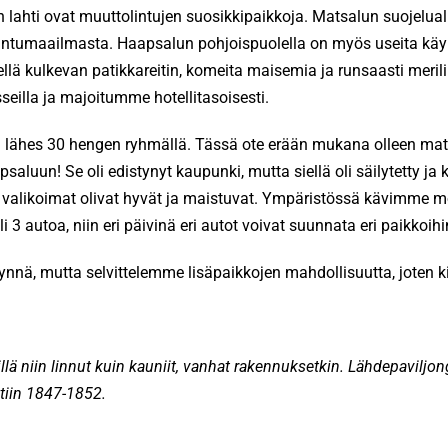
 lahti ovat muuttolintujen suosikkipaikkoja. Matsalun suojelua
n lintumaailmasta. Haapsalun pohjoispuolella on myös useita kä
llä kulkevan patikkareitin, komeita maisemia ja runsaasti mer
lla ja majoitumme hotellitasoisesti.
ken lähes 30 hengen ryhmällä. Tässä ote erään mukana olleen matk
apsaluun! Se oli edistynyt kaupunki, mutta siellä oli säilytetty 
en valikoimat olivat hyvät ja maistuvat. Ympäristössä kävimme 
i 3 autoa, niin eri päivinä eri autot voivat suunnata eri paikkoihi
äynnä, mutta selvittelemme lisäpaikkojen mahdollisuutta, joten ki
ä niin linnut kuin kauniit, vanhat rakennuksetkin. Lähdepaviljon
tiin 1847-1852.