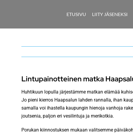
Skip
to
ETUSIVU
LIITY JÄSENEKSI
content
Lintupainotteinen matka Haapsaluu
Huhtikuun lopulla järjestämme matkan elämää kuhiseva
Jo pieni kierros Haapsalun lahden rannalla, ihan ka
samalla voi ihastella kaupungin hienoja vanhoja rak
joutsenia, paljon eri vesilintuja ja merikotkia.
Porukan kiinnostuksen mukaan valitsemme päiväkohtei