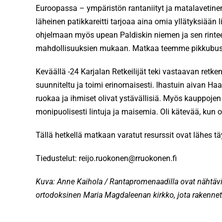
Euroopassa – ympäristön rantaniityt ja matalavetinen
läheinen patikkareitti tarjoaa aina omia yllätyksiää
ohjelmaan myös upean Paldiskin niemen ja sen rintee
mahdollisuuksien mukaan. Matkaa teemme pikkubussei
Keväällä -24 Karjalan Retkeilijät teki vastaavan ret
suunniteltu ja toimi erinomaisesti. Ihastuin aivan Ha
ruokaa ja ihmiset olivat ystävällisiä. Myös kauppoj
monipuolisesti lintuja ja maisemia. Oli kätevää, kun ol
Tällä hetkellä matkaan varatut resurssit ovat lähes t
Tiedustelut: reijo.ruokonen@rruokonen.fi
Kuva: Anne Kaihola / Rantapromenaadilla ovat nähtävill
ortodoksinen Maria Magdaleenan kirkko, jota rakennet