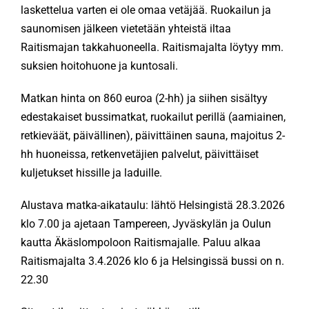
laskettelua varten ei ole omaa vetäjää. Ruokailun ja
saunomisen jälkeen vietetään yhteistä iltaa
KÄMPÄT
Raitismajan takkahuoneella. Raitismajalta löytyy mm.
suksien hoitohuone ja kuntosali.
OTA YHTEYTTÄ
Matkan hinta on 860 euroa (2-hh) ja siihen sisältyy
edestakaiset bussimatkat, ruokailut perillä (aamiainen,
ENG
retkieväät, päivällinen), päivittäinen sauna, majoitus 2-
hh huoneissa, retkenvetäjien palvelut, päivittäiset
kuljetukset hissille ja laduille.
SVE
Alustava matka-aikataulu: lähtö Helsingistä 28.3.2026
klo 7.00 ja ajetaan Tampereen, Jyväskylän ja Oulun
kautta Äkäslompoloon Raitismajalle. Paluu alkaa
Raitismajalta 3.4.2026 klo 6 ja Helsingissä bussi on n.
22.30