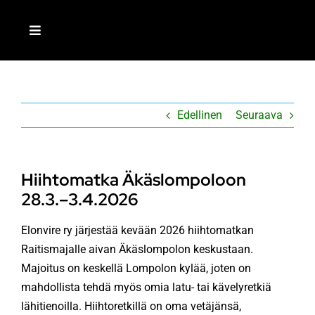
Skip
to
Toggle
content
Navigation
ETUSIVU
Edellinen
Seuraava
LIITY JÄSENEKSI
MEISTÄ
Hiihtomatka Äkäslompoloon
28.3.–3.4.2026
AJANKOHTAISTA
Elonvire ry järjestää kevään 2026 hiihtomatkan
Raitismajalle aivan Äkäslompolon keskustaan.
TOIMINTA
Majoitus on keskellä Lompolon kylää, joten on
mahdollista tehdä myös omia latu- tai kävelyretkiä
RETKEILIJÄ-LEHTI
lähitienoilla. Hiihtoretkillä on oma vetäjänsä,