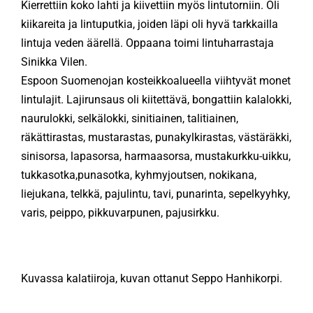
Kierrettiin koko lahti ja kiivettiin myös lintutorniin. Oli
kiikareita ja lintuputkia, joiden läpi oli hyvä tarkkailla
KÄMPÄT
lintuja veden äärellä. Oppaana toimi lintuharrastaja
Sinikka Vilen.
Espoon Suomenojan kosteikkoalueella viihtyvät monet
OTA YHTEYTTÄ
lintulajit. Lajirunsaus oli kiitettävä, bongattiin kalalokki,
naurulokki, selkälokki, sinitiainen, talitiainen,
ENG
räkättirastas, mustarastas, punakylkirastas, västäräkki,
sinisorsa, lapasorsa, harmaasorsa, mustakurkku-uikku,
tukkasotka,punasotka, kyhmyjoutsen, nokikana,
SVE
liejukana, telkkä, pajulintu, tavi, punarinta, sepelkyyhky,
varis, peippo, pikkuvarpunen, pajusirkku.
Kuvassa kalatiiroja, kuvan ottanut Seppo Hanhikorpi.