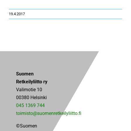
19.4.2017
Suomen
Retkeilyliitto ry
Valimotie 10
00380 Helsinki
045 1369 744
toimisto@suomenretkeilyliitto.fi
©Suomen