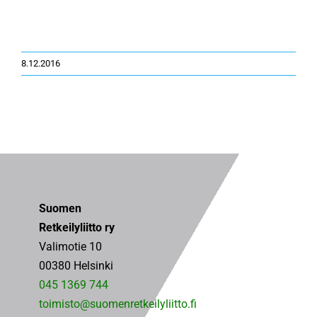
KÄMPÄT
8.12.2016
OTA YHTEYTTÄ
ENG
SVE
Suomen
Retkeilyliitto ry
Valimotie 10
00380 Helsinki
045 1369 744
toimisto@suomenretkeilyliitto.fi