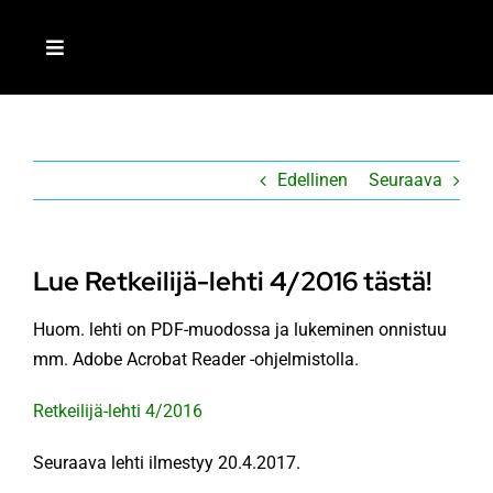
Skip
to
Toggle
content
Navigation
ETUSIVU
Edellinen
Seuraava
LIITY JÄSENEKSI
MEISTÄ
Lue Retkeilijä-lehti 4/2016 tästä!
Huom. lehti on PDF-muodossa ja lukeminen onnistuu
AJANKOHTAISTA
mm. Adobe Acrobat Reader -ohjelmistolla.
TOIMINTA
Retkeilijä-lehti 4/2016
Seuraava lehti ilmestyy 20.4.2017.
RETKEILIJÄ-LEHTI