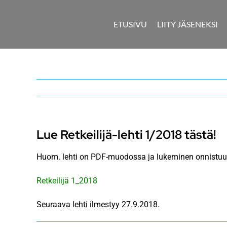
Skip
to
ETUSIVU
LIITY JÄSENEKSI
content
Lue Retkeilijä-lehti 1/2018 tästä!
Huom. lehti on PDF-muodossa ja lukeminen onnistuu 
Retkeilijä 1_2018
Seuraava lehti ilmestyy 27.9.2018.