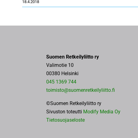
18.4.2018
Suomen Retkeilyliitto ry
Valimotie 10
00380 Helsinki
045 1369 744
toimisto@suomenretkeilyliitto.fi
©Suomen Retkeilyliitto ry
Sivuston toteutti
Modify Media Oy
Tietosuojaseloste