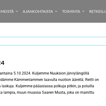
MEISTÄ
AJANKOHTAISTA
TOIMINTA
RETKEILI
24
uantaina 5.10.2024. Kuljemme Nuuksion järviylängöllä
 pidämme Kämmenlammen laavulla nuotion äärellä. Reitti on
a laskuja. Kuljemme pääasiassa polkuja pitkin, ja poluilla
useita lampia, muun muassa Saaren Musta, joka on mainittu