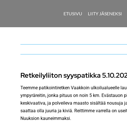
Skip
to
ETUSIVU
LIITY JÄSENEKSI
content
Retkeilyliiton syyspatikka 5.10.20
Teemme patikointiretken Vaakkoin ulkoilualueelle la
ympyräreitin, jonka pituus on noin 5 km. Evästauon
keskivaativa, ja polveileva maasto sisältää nousuja j
saattaa olla juuria ja kiviä. Reittimme varrella on 
Nuuksion kauneimmaksi.