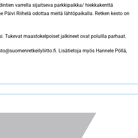
ien varrella sijaitseva parkkipaikka/ hiekkakenttä
 Päivi Riihelä odottaa meitä lähtöpaikalla. Retken kesto on
 Tukevat maastokelpoiset jalkineet ovat poluilla parhaat.
to@suomenretkeilyliitto.fi. Lisätietoja myös Hannele Pöllä,
!