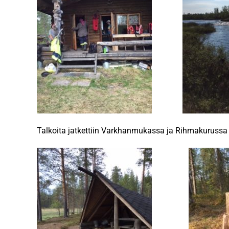
Talkoita jatkettiin Varkhanmukassa ja Rihmakurussa iso