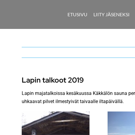
Skip
to
ETUSIVU
LIITY JÄSENEKSI
content
Lapin talkoot 2019
Lapin majatalkoissa kesäkuussa Käkkälön sauna perusko
uhkaavat pilvet ilmestyivät taivaalle iltapäivällä.