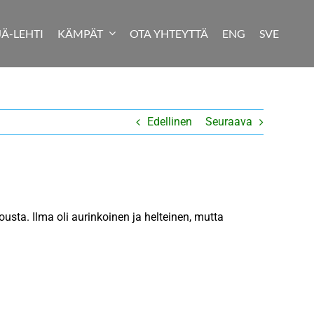
JÄ-LEHTI
KÄMPÄT
OTA YHTEYTTÄ
ENG
SVE
Edellinen
Seuraava
usta. Ilma oli aurinkoinen ja helteinen, mutta